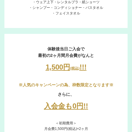
・ウェア上下・レンタルブラ・紙ショーツ
タ
・シャンプー・コンディショナー・バスタオル
ー
・フェイスタオル
価
格
リ
ク
ル
体験後当日ご入会で
最初の2ヶ月間月会費がなんと
ー
ト
1,500円
!!!
(税込)
Q&A・
お
問
※人気のキャンペーンの為、枠数限定となります※
い
さらに、
合
入会金も0円!!
わ
せ
＜初期費用＞
月会費1,500円(税込)×2ヶ月
会員会則