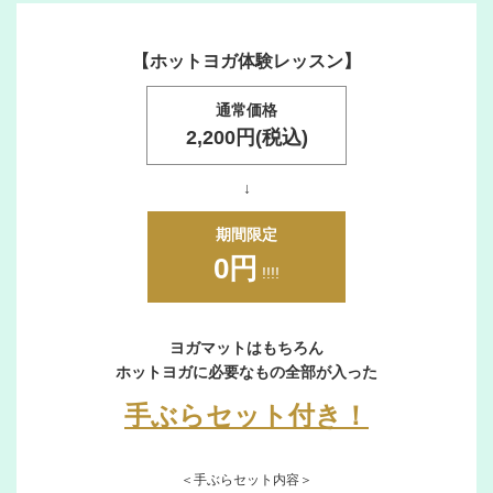
ッ
ス
【ホットヨガ体験レッスン】
ン
西
通常価格
梅
2,200円(税込)
田
（福
↓
島）
店
期間限定
天
0円
!!!!
満
橋
店
ヨガマットはもちろん
イ
ホットヨガに必要なもの全部が入った
ン
手ぶらセット付き！
ス
ト
ラ
＜手ぶらセット内容＞
ク