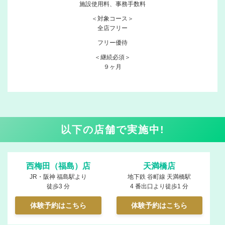
施設使用料、事務手数料
（PDF）
サ
＜対象コース＞
イ
全店フリー
ト
フリー優待
ポ
リ
＜継続必須＞
シ
９ヶ月
ー
プ
ラ
イ
バ
シ
以下の店舗で実施中!
ー
ポ
リ
シ
西梅田（福島）店
天満橋店
ー
JR・阪神 福島駅より
地下鉄 谷町線 天満橋駅
徒歩3 分
4 番出口より徒歩1 分
体験予約はこちら
体験予約はこちら