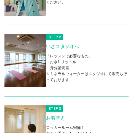
ください。
STEP 2
いざスタジオへ
「レッスンで必要なもの」
・お水1 リットル
・身分証明書
※ミネラルウォーターはスタジオにて販売も行
っております。
STEP 3
お着替え
ロッカールーム完備！