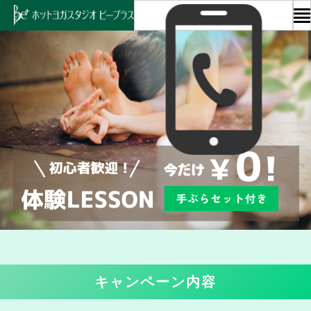
ホ
ー
ム
お
知
ら
せ
は
じ
め
て
の
方
キャンペーン内容
へ
レ